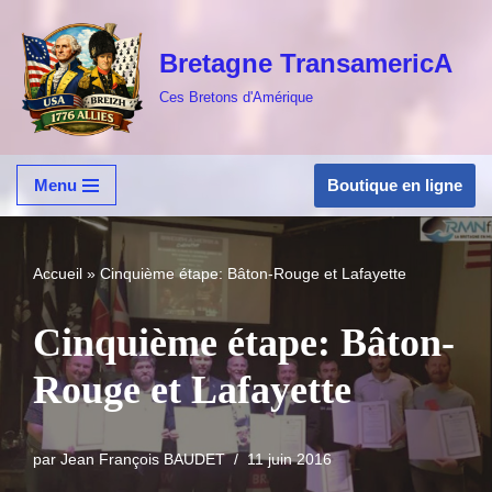
Bretagne TransamericA
Aller
au
Ces Bretons d'Amérique
contenu
Boutique en ligne
Menu
Accueil
»
Cinquième étape: Bâton-Rouge et Lafayette
Cinquième étape: Bâton-
Rouge et Lafayette
par
Jean François BAUDET
11 juin 2016