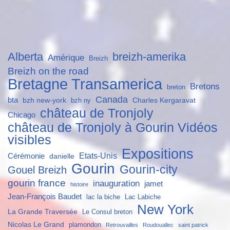
Alberta
breizh-amerika
Amérique
Breizh
Breizh on the road
Bretagne Transamerica
Bretons
breton
Canada
bta
bzh new-york
Charles Kergaravat
bzh ny
château de Tronjoly
Chicago
château de Tronjoly à Gourin Vidéos
visibles
Expositions
Etats-Unis
Cérémonie
danielle
Gourin
Gourin-city
Gouel Breizh
gourin france
inauguration
jamet
histoire
Jean-François Baudet
lac la biche
Lac Labiche
New York
La Grande Traversée
Le Consul breton
Nicolas Le Grand
plamondon
Retrouvailles
Roudouallec
saint patrick