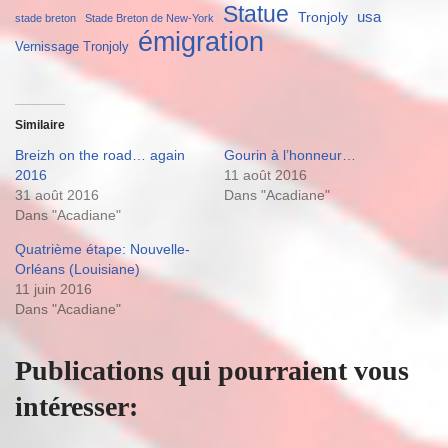
Statue
usa
Tronjoly
stade breton
Stade Breton de New-York
émigration
Vernissage Tronjoly
Similaire
Breizh on the road… again
Gourin à l’honneur…
2016
11 août 2016
31 août 2016
Dans "Acadiane"
Dans "Acadiane"
Quatrième étape: Nouvelle-
Orléans (Louisiane)
11 juin 2016
Dans "Acadiane"
Publications qui pourraient vous
intéresser: