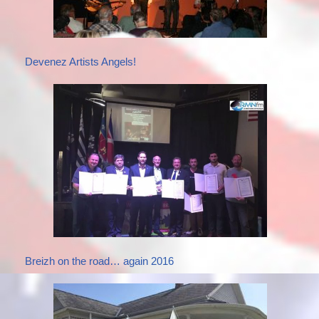
Devenez Artists Angels!
Breizh on the road… again 2016