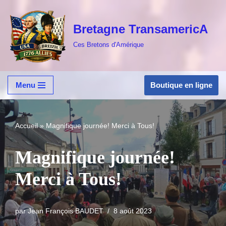
Bretagne TransamericA
Aller
au
Ces Bretons d'Amérique
contenu
Boutique en ligne
Menu
Accueil
»
Magnifique journée! Merci à Tous!
Magnifique journée!
Merci à Tous!
par
Jean François BAUDET
8 août 2023