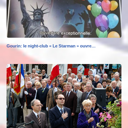
Gourin: le night-club « Le Starman » ouvre…