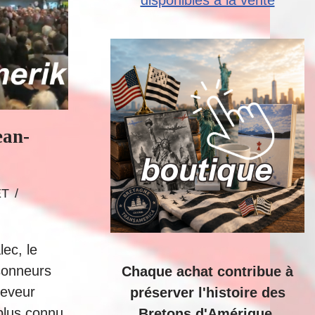
disponibles à la vente
ean-
ET
ec, le
sonneurs
Chaque achat contribue à
seveur
préserver l'histoire des
plus connu
Bretons d'Amérique.