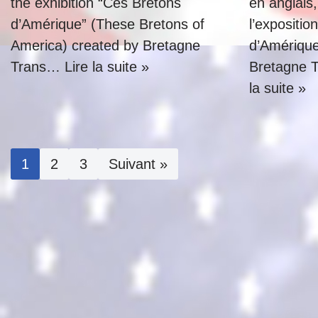
the exhibition “Ces Bretons
en anglais,
d’Amérique” (These Bretons of
l’expositi
America) created by Bretagne
d’Amérique
Trans…
Lire la suite »
Bretagne 
la suite »
1
2
3
Suivant »