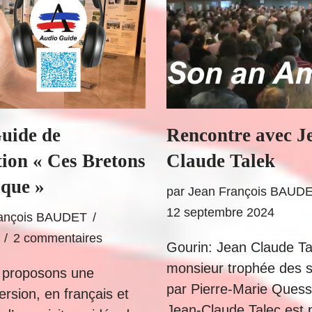
uide de
Rencontre avec J
tion « Ces Bretons
Claude Talek
que »
par
Jean François BAUD
12 septembre 2024
rançois BAUDET
2 commentaires
Gourin: Jean Claude Tal
monsieur trophée des 
 proposons une
par Pierre-Marie Ques
rsion, en français et
Jean-Claude Talec est 