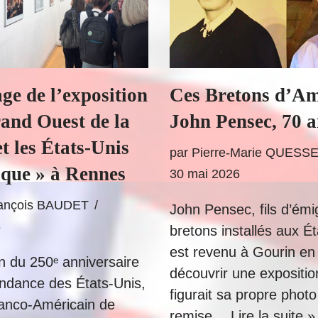
ge de l’exposition
Ces Bretons d’Am
and Ouest de la
John Pensec, 70 a
t les États-Unis
par
Pierre-Marie QUES
que » à Rennes
30 mai 2026
rançois BAUDET
John Pensec, fils d’émi
6
bretons installés aux Ét
est revenu à Gourin en
on du 250ᵉ anniversaire
découvrir une expositio
endance des États-Unis,
figurait sa propre photo
Franco-Américain de
remise…
Lire la suite »