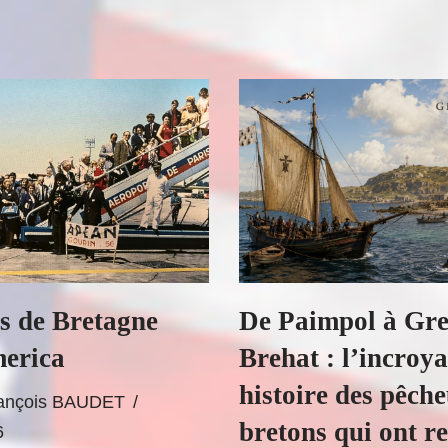
s de Bretagne
De Paimpol à Gre
erica
Brehat : l’incroy
histoire des pêch
rançois BAUDET
bretons qui ont re
6