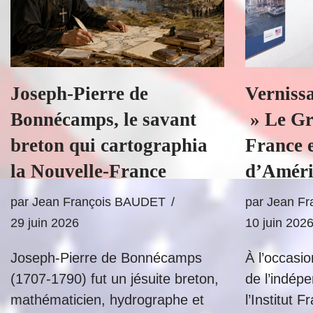
Joseph-Pierre de
Vernissa
Bonnécamps, le savant
» Le Gr
breton qui cartographia
France e
la Nouvelle-France
d’Améri
par
Jean François BAUDET
par
Jean F
29 juin 2026
10 juin 202
Joseph-Pierre de Bonnécamps
À l’occasi
(1707-1790) fut un jésuite breton,
de l’indép
mathématicien, hydrographe et
l’Institut 