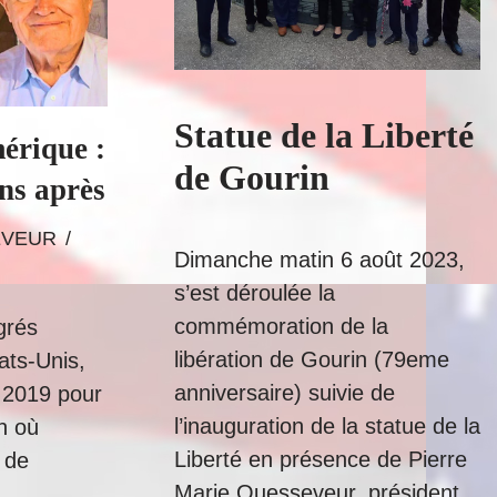
Statue de la Liberté
érique :
de Gourin
ns après
SEVEUR
Dimanche matin 6 août 2023,
s’est déroulée la
commémoration de la
grés
libération de Gourin (79eme
ats-Unis,
anniversaire) suivie de
 2019 pour
l’inauguration de la statue de la
n où
Liberté en présence de Pierre
 de
Marie Quesseveur, président