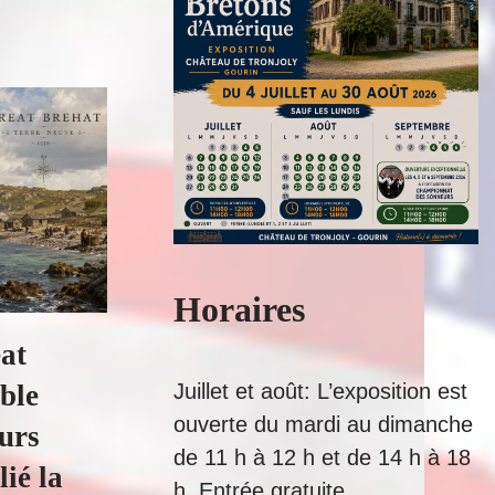
Horaires
at
able
Juillet et août: L’exposition est
ouverte du mardi au dimanche
eurs
de 11 h à 12 h et de 14 h à 18
lié la
h. Entrée gratuite.