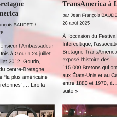
Bretagne
TransAmerica à L
merica
par
Jean François BAUD
28 août 2025
rançois BAUDET
26
À l’occasion du Festival
Interceltique, l’associat
Monsieur l’Ambassadeur
Bretagne TransAmerica
nis à Gourin 24 juillet
exposé l’histoire des
llet 2012, Gourin,
115 000 Bretons qui on
e du centre-Bretagne
aux États-Unis et au C
“la plus américaine
entre 1880 et 1970, à
 bretonnes”,…
Lire la
suite »