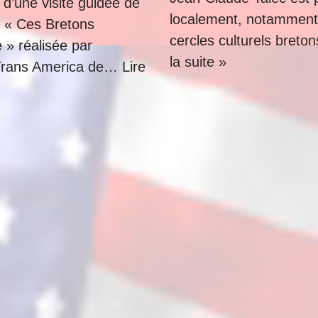
 d’une visite guidée de
localement, notamment
on « Ces Bretons
cercles culturels breto
 » réalisée par
la suite »
Trans America de…
Lire