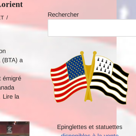
orient
Rechercher
ET
ion
 (BTA) a
t émigré
anada
…
Lire la
Epinglettes et statuettes