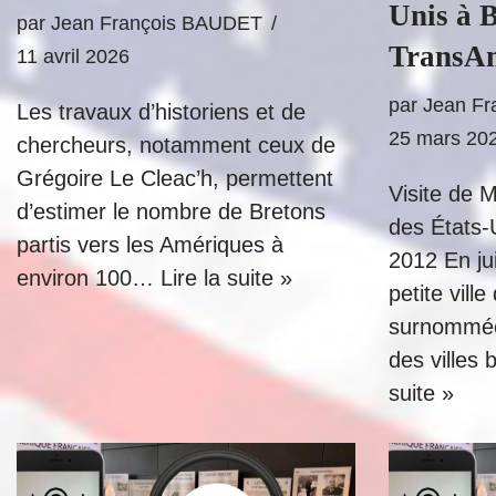
Unis à 
par
Jean François BAUDET
TransA
11 avril 2026
par
Jean F
Les travaux d’historiens et de
25 mars 20
chercheurs, notamment ceux de
Grégoire Le Cleac’h, permettent
Visite de 
d’estimer le nombre de Bretons
des États-U
partis vers les Amériques à
2012 En jui
environ 100…
Lire la suite »
petite vill
surnommée 
des villes
suite »