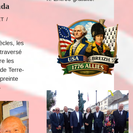
ada
ET
ècles, les
traversé
re les
de Terre-
preinte
»