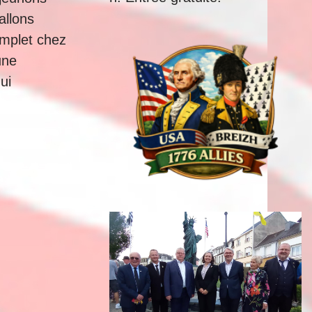
allons
mplet chez
une
ui