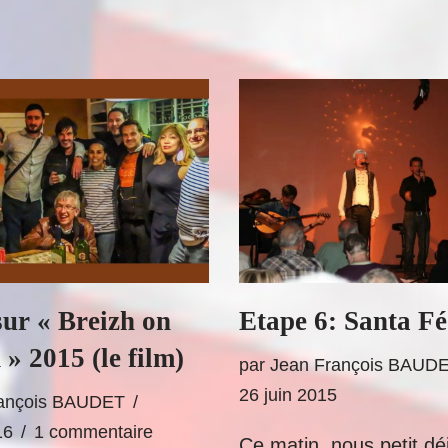
sur « Breizh on
Etape 6: Santa Fé
 » 2015 (le film)
par
Jean François BAUD
26 juin 2015
rançois BAUDET
16
1 commentaire
Ce matin, nous petit d