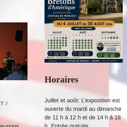
Horaires
Juillet et août: L’exposition est
ET
ouverte du mardi au dimanche
de 11 h à 12 h et de 14 h à 18
h. Entrée gratuite.
éjeunons