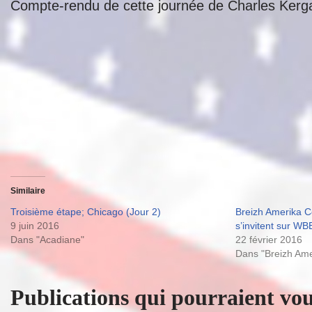
Compte-rendu de cette journée de Charles Ker
Similaire
Troisième étape; Chicago (Jour 2)
Breizh Amerika Co
9 juin 2016
s’invitent sur W
Dans "Acadiane"
22 février 2016
Dans "Breizh Amer
Publications qui pourraient vou