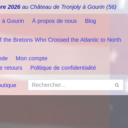
re 2026
au Château de Tronjoly à Gourin (56)
y à Gourin
Á propos de nous
Blog
f the Bretons Who Crossed the Atlantic to North
nde
Mon compte
e retours
Politique de confidentialité
outique