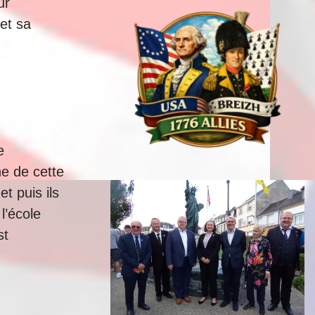
ur
 et sa
e
ne de cette
t puis ils
l’école
st