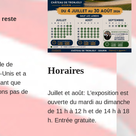
 reste
lle de
Horaires
-Unis et a
tant que
vons pas de
Juillet et août: L’exposition est
ouverte du mardi au dimanche
de 11 h à 12 h et de 14 h à 18
h. Entrée gratuite.