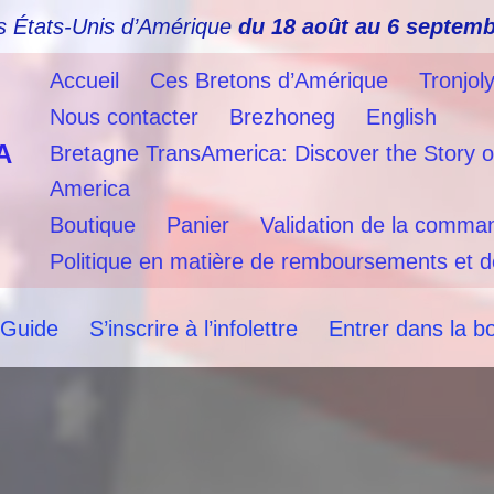
s États-Unis d’Amérique
du 18 août au 6 septemb
Accueil
Ces Bretons d’Amérique
Tronjol
Nous contacter
Brezhoneg
English
A
Bretagne TransAmerica: Discover the Story o
America
Boutique
Panier
Validation de la comma
Politique en matière de remboursements et d
 Guide
S’inscrire à l’infolettre
Entrer dans la b